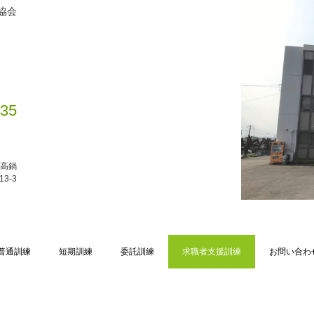
協会
135
北高鍋
13-3
普通訓練
短期訓練
委託訓練
求職者支援訓練
お問い合わ